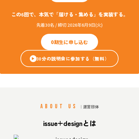
この6回で、本気で「届ける・集める」を実装する。
先着30名 / 締切 2026年6月9日(火)
0期生に申し込む
30分の説明会に参加する（無料）
▶
ABOUT US
｜運営団体
issue+designとは