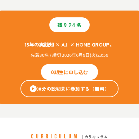
24
残り
名
15年の実践知 × A.I. × HOME GROUP。
先着30名 / 締切 2026年6月9日(火)23:59
0期生に申し込む
30分の説明会に参加する（無料）
▶
CURRICULUM
｜カリキュラム