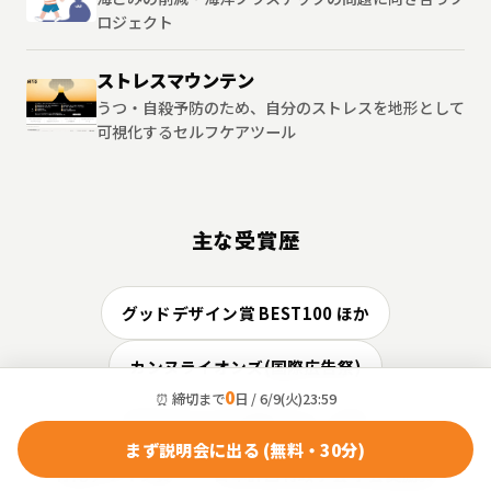
ロジェクト
ストレスマウンテン
うつ・自殺予防のため、自分のストレスを地形として
可視化するセルフケアツール
主な受賞歴
グッドデザイン賞 BEST100 ほか
カンヌライオンズ(国際広告祭)
0
⏰ 締切まで
日 / 6/9(火)23:59
D&AD Awards(国際デザイン賞)
まず説明会に出る (無料・30分)
竹尾デザイン賞
日本計画行政学会 学会奨励賞